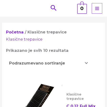
Pređi
0
na
sadržaj
Početna
/ Klasične trepavice
Klasične trepavice
Prikazano je svih 10 rezultata
Klasične
trepavice
C 0.12 Full Mix