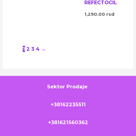
REFECTOCIL
1,290.00
rsd
1
2
3
4
→
Sektor Prodaje
+38162235511
+381621560362