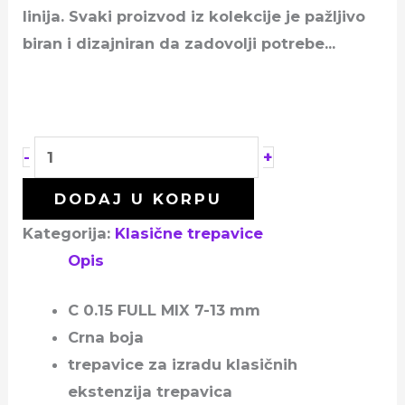
linija. Svaki proizvod iz kolekcije je pažljivo
biran i dizajniran da zadovolji potrebe…
+
-
DODAJ U KORPU
Kategorija:
Klasične trepavice
Opis
C 0.15 FULL MIX 7-13 mm
Crna boja
trepavice za izradu klasičnih
ekstenzija trepavica