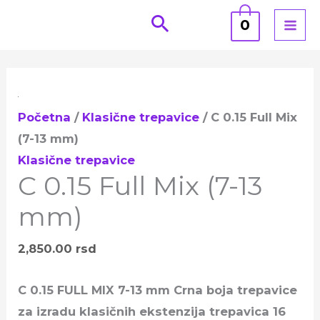
Pređi
0
na
sadržaj
C
0.15
Početna
/
Klasične trepavice
/ C 0.15 Full Mix
Full
(7-13 mm)
Mix
Klasične trepavice
(7-
C 0.15 Full Mix (7-13
13
mm)
mm)
količina
2,850.00
rsd
C 0.15 FULL MIX 7-13 mm Crna boja trepavice
za izradu klasičnih ekstenzija trepavica 16