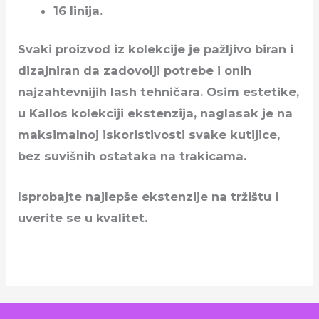
16 linija.
Svaki proizvod iz kolekcije je pažljivo biran i
dizajniran da zadovolji potrebe i onih
najzahtevnijih lash tehničara. Osim estetike,
u Kallos kolekciji ekstenzija, naglasak je na
maksimalnoj iskoristivosti svake kutijice,
bez suvišnih ostataka na trakicama.
Isprobajte najlepše ekstenzije na tržištu i
uverite se u kvalitet.