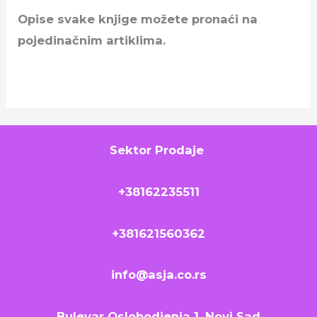
Opise svake knjige možete pronaći na
pojedinačnim artiklima.
Sektor Prodaje
+38162235511
+381621560362
info@asja.co.rs
Bulevar Oslobodjenja 1, Novi Sad