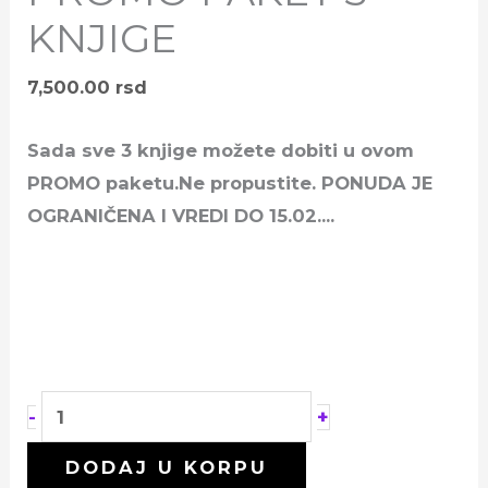
KNJIGE
7,500.00
rsd
Sada sve 3 knjige možete dobiti u ovom
PROMO paketu.Ne propustite. PONUDA JE
OGRANIČENA I VREDI DO 15.02..
..
+
-
DODAJ U KORPU