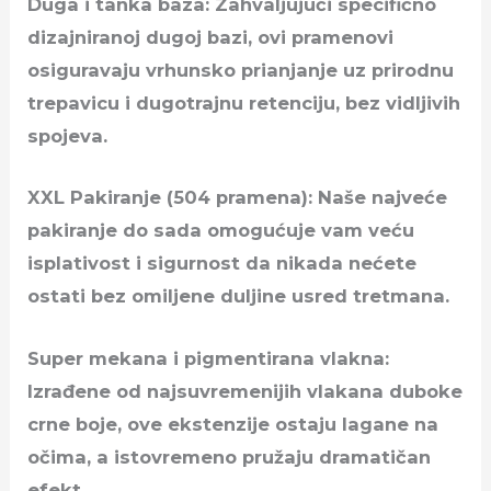
Duga i tanka baza: Zahvaljujući specifično
dizajniranoj dugoj bazi, ovi pramenovi
osiguravaju vrhunsko prianjanje uz prirodnu
trepavicu i dugotrajnu retenciju, bez vidljivih
spojeva.
XXL Pakiranje (504 pramena): Naše najveće
pakiranje do sada omogućuje vam veću
isplativost i sigurnost da nikada nećete
ostati bez omiljene duljine usred tretmana.
Super mekana i pigmentirana vlakna:
Izrađene od najsuvremenijih vlakana duboke
crne boje, ove ekstenzije ostaju lagane na
očima, a istovremeno pružaju dramatičan
efekt.