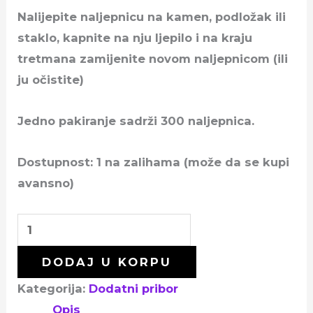
Nalijepite naljepnicu na kamen, podložak ili
staklo, kapnite na nju ljepilo i na kraju
tretmana zamijenite novom naljepnicom (ili
ju očistite)
Jedno pakiranje sadrži 300 naljepnica.
Dostupnost:
1 na zalihama (može da se kupi
avansno)
DODAJ U KORPU
Kategorija:
Dodatni pribor
Opis