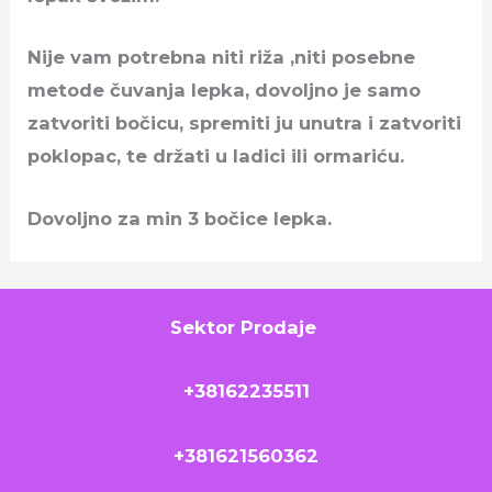
Nije vam potrebna niti riža ,niti posebne
metode čuvanja lepka, dovoljno je samo
zatvoriti bočicu, spremiti ju unutra i zatvoriti
poklopac, te držati u ladici ili ormariću.
Dovoljno za min 3 bočice lepka.
Sektor Prodaje
+38162235511
+381621560362