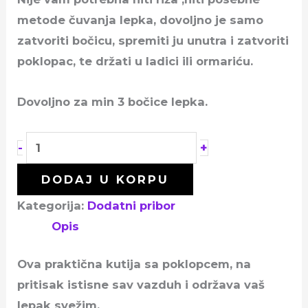
metode čuvanja lepka, dovoljno je samo
zatvoriti bočicu, spremiti ju unutra i zatvoriti
poklopac, te držati u ladici ili ormariću.
Dovoljno za min 3 bočice lepka.
+
-
DODAJ U KORPU
Kategorija:
Dodatni pribor
Opis
Ova praktična kutija sa poklopcem, na
pritisak istisne sav vazduh i održava vaš
lepak svežim.