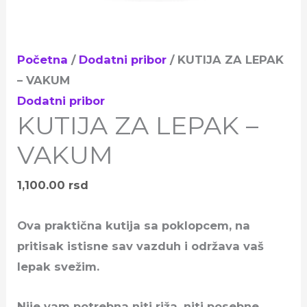
Početna
/
Dodatni pribor
/ KUTIJA ZA LEPAK
– VAKUM
Dodatni pribor
KUTIJA ZA LEPAK –
VAKUM
1,100.00
rsd
Ova praktična kutija sa poklopcem, na
pritisak istisne sav vazduh i održava vaš
lepak svežim.
Nije vam potrebna niti riža ,niti posebne