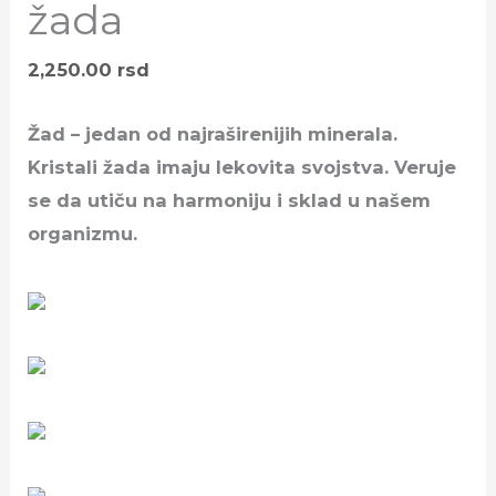
žada
2,250.00
rsd
Žad – jedan od najraširenijih minerala.
Kristali žada imaju lekovita svojstva. Veruje
se da utiču na harmoniju i sklad u našem
organizmu.