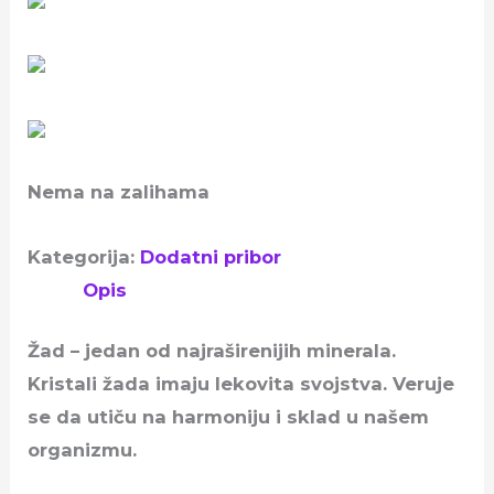
Nema na zalihama
Kategorija:
Dodatni pribor
Opis
Žad – jedan od najraširenijih minerala.
Kristali žada imaju lekovita svojstva. Veruje
se da utiču na harmoniju i sklad u našem
organizmu.