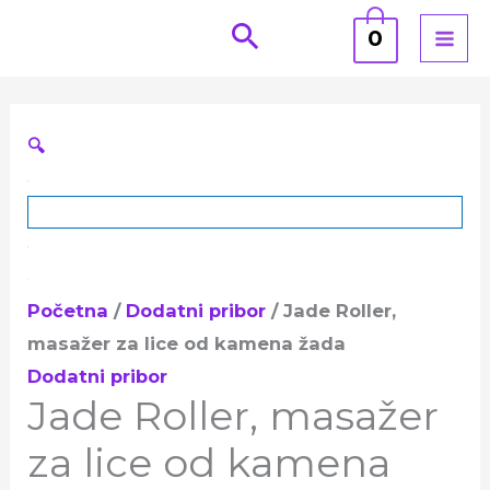
Pređi
0
na
sadržaj
🔍
Početna
/
Dodatni pribor
/ Jade Roller,
masažer za lice od kamena žada
Dodatni pribor
Jade Roller, masažer
za lice od kamena