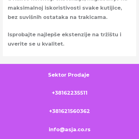
maksimalnoj iskoristivosti svake kutijice,
bez suvišnih ostataka na trakicama.
Isprobajte najlepše ekstenzije na tržištu i
uverite se u kvalitet.
Sektor Prodaje
+38162235511
+381621560362
info@asja.co.rs