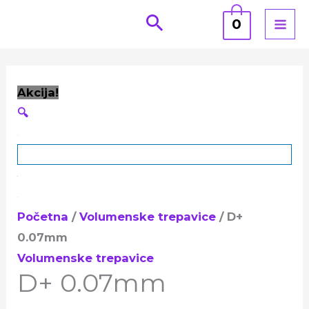
Pređi
0
na
sadržaj
D+
Originalna
Trenutna
Akcija!
0.07mm
cena
cena
🔍
količina
je
je:
bila:
2,290.00 rsd.
2,600.00 rsd.
Početna
/
Volumenske trepavice
/ D+
0.07mm
Volumenske trepavice
D+ 0.07mm