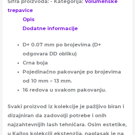
Šifra proizvoda:
-
Kategorija:
Volumenske
trepavice
Opis
Dodatne informacije
D+ 0.07 mm po brojevima (D+
odgovara DD obliku)
Crna boja
Pojedinačno pakovanje po brojevima
od 10 mm – 13 mm.
16 redova u svakom pakovanju.
Svaki proizvod iz kolekcije je pažljivo biran i
dizajniran da zadovolji potrebe i onih
najzahtevnijih lash tehničara. Osim estetike,
u Kallos kolekciji ekstenzija, naglasak je na