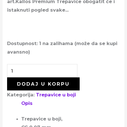
art.Kallos Premium Trepavice obogatit će i
istaknuti pogled svake…
Dostupnost:
1 na zalihama (može da se kupi
avansno)
DODAJ U KORPU
Kategorija:
Trepavice u boji
Opis
Trepavice u boji,