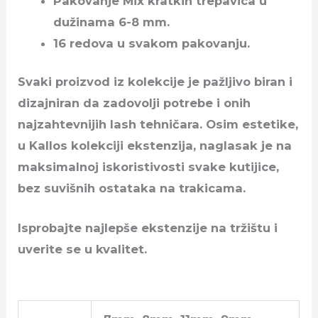
Pakovanje Mix kratkih trepavica u
dužinama 6-8 mm.
16 redova u svakom pakovanju.
Svaki proizvod iz kolekcije je pažljivo biran i
dizajniran da zadovolji potrebe i onih
najzahtevnijih lash tehničara. Osim estetike,
u Kallos kolekciji ekstenzija, naglasak je na
maksimalnoj iskoristivosti svake kutijice,
bez suvišnih ostataka na trakicama.
Isprobajte najlepše ekstenzije na tržištu i
uverite se u kvalitet.