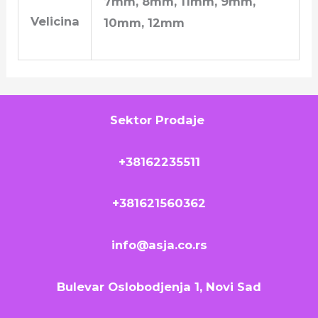
7mm, 8mm, 11mm, 9mm,
Velicina
10mm, 12mm
Sektor Prodaje
+38162235511
+381621560362
info@asja.co.rs
Bulevar Oslobodjenja 1, Novi Sad