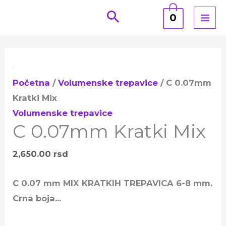
Pređi
0
na
sadržaj
C
0.07mm
Početna
/
Volumenske trepavice
/ C 0.07mm
Kratki
Kratki Mix
Mix
Volumenske trepavice
količina
C 0.07mm Kratki Mix
2,650.00
rsd
C 0.07 mm MIX KRATKIH TREPAVICA 6-8 mm.
Crna boja…