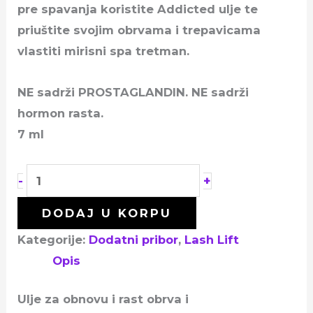
pre spavanja koristite Addicted ulje te
priuštite svojim obrvama i trepavicama
vlastiti mirisni spa tretman.
NE sadrži PROSTAGLANDIN. NE sadrži
hormon rasta.
7 ml
+
-
DODAJ U KORPU
Kategorije:
Dodatni pribor
,
Lash Lift
Opis
Ulje za obnovu i rast obrva i