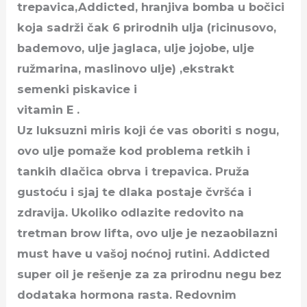
trepavica,Addicted, hranjiva bomba u bočici
koja sadrži čak 6 prirodnih ulja (ricinusovo,
bademovo, ulje jaglaca, ulje jojobe, ulje
ružmarina, maslinovo ulje) ,ekstrakt
semenki piskavice i
vitamin E .
Uz luksuzni miris koji će vas oboriti s nogu,
ovo ulje pomaže kod problema retkih i
tankih dlačica obrva i trepavica. Pruža
gustoću i sjaj te dlaka postaje čvršća i
zdravija. Ukoliko odlazite redovito na
tretman brow lifta, ovo ulje je nezaobilazni
must have u vašoj noćnoj rutini. Addicted
super oil je rešenje za za prirodnu negu bez
dodataka hormona rasta. Redovnim