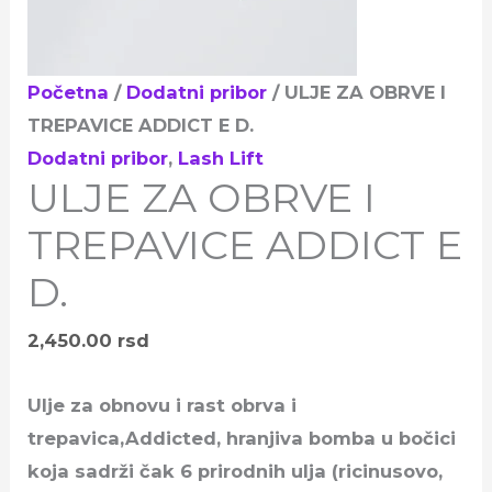
Početna
/
Dodatni pribor
/ ULJE ZA OBRVE I
TREPAVICE ADDICT E D.
Dodatni pribor
,
Lash Lift
ULJE ZA OBRVE I
TREPAVICE ADDICT E
D.
2,450.00
rsd
Ulje za obnovu i rast obrva i
trepavica,Addicted, hranjiva bomba u bočici
koja sadrži čak 6 prirodnih ulja (ricinusovo,