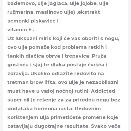
bademovo, ulje jaglaca, ulje jojobe, ulje
ružmarina, maslinovo ulje) ,ekstrakt
semenki piskavice i
vitamin E .
Uz luksuzni miris koji će vas oboriti s nogu,
ovo ulje pomaže kod problema retkih i
tankih dlačica obrva i trepavica. Pruža
gustoću i sjaj te dlaka postaje čvršća i
zdravija. Ukoliko odlazite redovito na
tretman brow lifta, ovo ulje je nezaobilazni
must have u vašoj noćnoj rutini. Addicted
super oil je rešenje za za prirodnu negu bez
dodataka hormona rasta. Redovnim
korištenjem ulja primetićete promene koje
ostavljaju dugotrajne rezultate. Svako veče