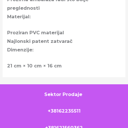
preglednosti
Materijal:
Proziran PVC materijal
Najlonski patent zatvarač
Dimenzije:
21 cm × 10 cm × 16 cm
Sektor Prodaje
+38162235511
+381621560362