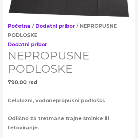
Početna
/
Dodatni pribor
/ NEPROPUSNE
PODLOSKE
Dodatni pribor
NEPROPUSNE
PODLOSKE
790.00
rsd
Celulozni, vodonepropusni podlošci.
Odlično za tretmane trajne šminke ili
tetoviranje.