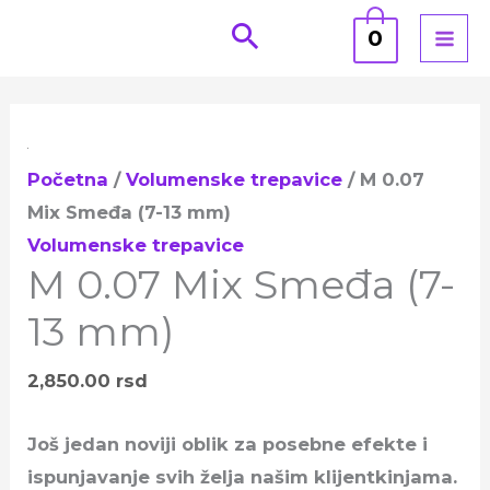
Pređi
0
na
sadržaj
M
0.07
Početna
/
Volumenske trepavice
/ M 0.07
Mix
Mix Smeđa (7-13 mm)
Smeđa
Volumenske trepavice
(7-
M 0.07 Mix Smeđa (7-
13
mm)
13 mm)
količina
2,850.00
rsd
Još jedan noviji oblik za posebne efekte i
ispunjavanje svih želja našim klijentkinjama.