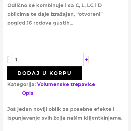
Odlično se kombinuje i sa C, L, LC i D
oblicima te daje izražajan, “otvoreni”
pogled.16 redova gustih…
+
-
DODAJ U KORPU
Kategorija:
Volumenske trepavice
Opis
Još jedan noviji oblik za posebne efekte i
ispunjavanje svih želja našim klijentkinjama.