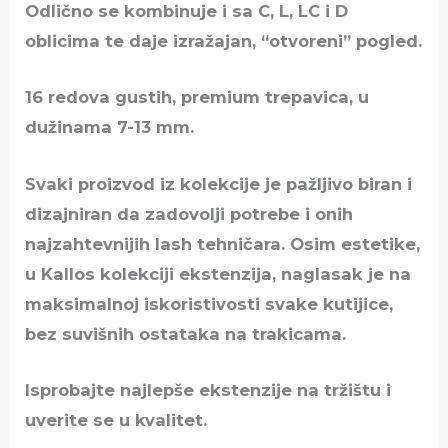
Odlično se kombinuje i sa C, L, LC i D
oblicima te daje izražajan, “otvoreni” pogled.
16 redova gustih, premium trepavica, u
dužinama 7-13 mm.
Svaki proizvod iz kolekcije je pažljivo biran i
dizajniran da zadovolji potrebe i onih
najzahtevnijih lash tehničara. Osim estetike,
u Kallos kolekciji ekstenzija, naglasak je na
maksimalnoj iskoristivosti svake kutijice,
bez suvišnih ostataka na trakicama.
Isprobajte najlepše ekstenzije na tržištu i
uverite se u kvalitet.