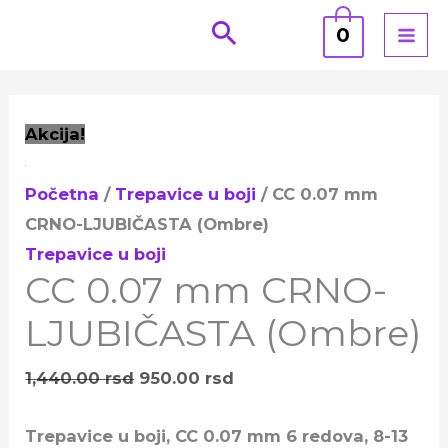
Pređi
0
na
sadržaj
CC
Originalna
Trenutna
Akcija!
0.07
cena
cena
mm
je
je:
Početna
/
Trepavice u boji
/ CC 0.07 mm
CRNO-
bila:
950.00 rsd.
CRNO-LJUBIČASTA (Ombre)
LJUBIČASTA
1,440.00 rsd.
Trepavice u boji
(Ombre)
CC 0.07 mm CRNO-
količina
LJUBIČASTA (Ombre)
1,440.00
rsd
950.00
rsd
Trepavice u boji, CC 0.07 mm 6 redova, 8-13