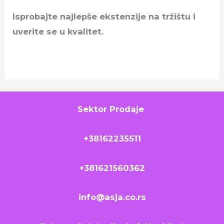
Isprobajte najlepše ekstenzije na tržištu i
uverite se u kvalitet.
Sektor Prodaje
+38162235511
+381621560362
info@asja.co.rs