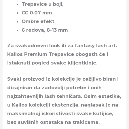
Trepavice u boji,
CC 0.07 mm
Ombre efekt
6 redova, 8-13 mm
Za svakodnevni look ili za fantasy lash art.
Kallos Premium Trepavice obogatit će i
istaknuti pogled svake klijentkinje.
Svaki proizvod iz kolekcije je pažljivo biran i
dizajniran da zadovolji potrebe i onih
najzahtevnijih lash tehničara. Osim estetike,
u Kallos kolekciji ekstenzija, naglasak je na
maksimalnoj iskoristivosti svake kutijice,
bez suvišnih ostataka na trakicama.